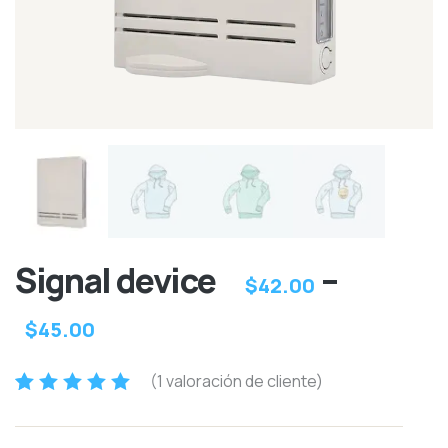
Signal device
–
$
42.00
$
45.00
(
1
valoración de cliente)
Valorado
2
5.00
sobre 5