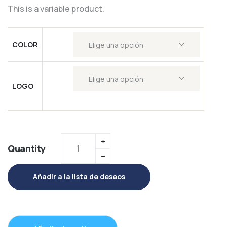
This is a variable product.
basado en
puntuaciones
de clientes
COLOR
LOGO
Quantity
Añadir a la lista de deseos