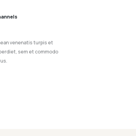
hannels
nean venenatis turpis et
imperdiet, sem et commodo
rus.