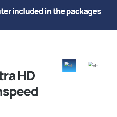
uter included in the packages
tra HD
ghspeed