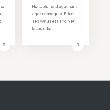
nc
Nunc eleifend eget nunc
m
eget consequat. Etiam
t
sed varius est. Proin et
lacus odio.