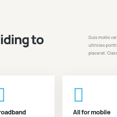
iding to
Duis mollis va
ultricies port
placerat. Class
roadband
All for mobile