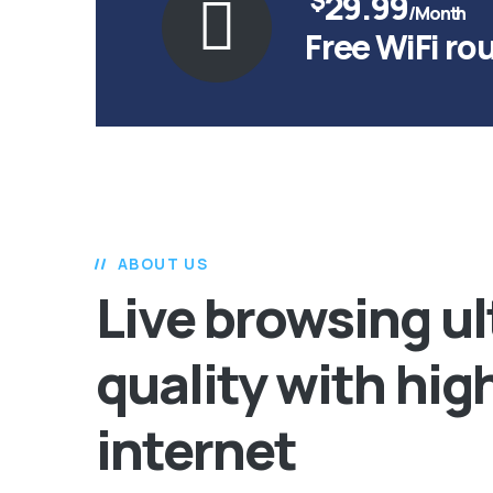
$
29.99
/Month
Free WiFi ro
ABOUT US
Live browsing ul
quality with hi
internet