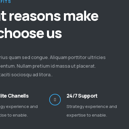
EFITS
t reasons make
choose us
arius quam sed congue. Aliquam porttitor ultricies
mentum. Nullam pretium id massa ut placerat.
aciti sociosqu ad litora..
lite Chanells
24/7 Support
egy experience and
Strategy experience and
ise to enable.
expertise to enable.