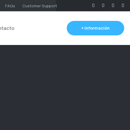
FAQs
Customer Support
ntacto
+ Información