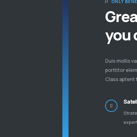
ONLY BEN
CES
Grea
you 
Duis mollis v
porttitor ele
Class aptent t
Satel
Strat
expert